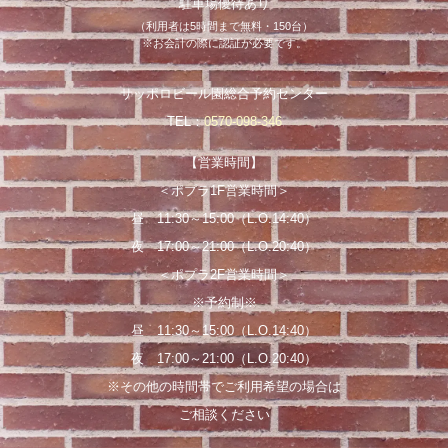
駐車場優待あり
（利用者は5時間まで無料・150台）
※お会計の際に認証が必要です。
サッポロビール園総合予約センター
TEL：
0570-098-346
【営業時間】
＜ポプラ1F営業時間＞
昼 11:30～15:00（L.O.14:40）
夜 17:00～21:00（L.O.20:40）
＜ポプラ2F営業時間＞
※予約制※
昼 11:30～15:00（L.O.14:40）
夜 17:00～21:00（L.O.20:40）
※その他の時間帯でご利用希望の場合は
ご相談ください