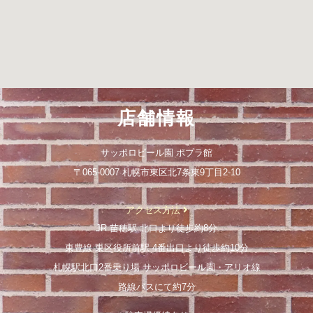
店舗情報
サッポロビール園 ポプラ館
〒065-0007 札幌市東区北7条東9丁目2-10
アクセス方法
JR 苗穂駅 北口より徒歩約8分
東豊線 東区役所前駅 4番出口より徒歩約10分
札幌駅北口2番乗り場 サッポロビール園・アリオ線
路線バスにて約7分