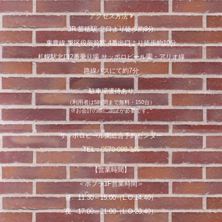
アクセス方法
JR 苗穂駅 北口より徒歩約8分
東豊線 東区役所前駅 4番出口より徒歩約10分
札幌駅北口2番乗り場 サッポロビール園・アリオ線
路線バスにて約7分
駐車場優待あり
（利用者は5時間まで無料・150台）
※お会計の際に認証が必要です。
サッポロビール園総合予約センター
TEL：
0570-098-346
【営業時間】
＜ポプラ1F営業時間＞
昼 11:30～15:00（L.O.14:40）
夜 17:00～21:00（L.O.20:40）