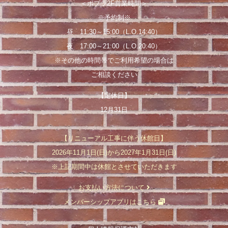
＜ポプラ2F営業時間＞
※予約制※
昼 11:30～15:00（L.O.14:40）
夜 17:00～21:00（L.O.20:40）
※その他の時間帯でご利用希望の場合は
ご相談ください
【定休日】
12月31日
【リニューアル工事に伴う休館日】
2026年11月1日(日)から2027年1月31日(日)
※上記期間中は休館とさせていただきます
お支払い方法について
メンバーシップアプリはこちら