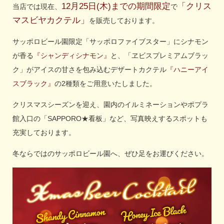
12月25日(木)までの期間限定
「クリス
当店では現在、
で
マスビヤカクテル」
を販売しております。
サッポロビール園限定「サッポロファイブスター」にシナモン
が香る
『シャンディシナモン』
と、「ヱビスプレミアムブラッ
ク」がアイスの甘さを包み込むデザートカクテル
『ハニーアイ
スブラック』
の2種類をご用意いたしました。
クリスマスシーズンを迎え、園内のイルミネーションやポプラ
館入口の「SAPPORO★看板」など、写真映えするスポットも
充実しております。
冬ならではのサッポロビール園へ、ぜひ足をお運びください。